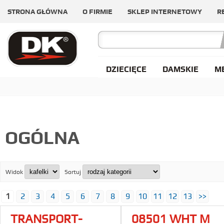
STRONA GŁÓWNA
O FIRMIE
SKLEP INTERNETOWY
R
DZIECIĘCE
DAMSKIE
M
OGÓLNA
Widok
Sortuj
1
2
3
4
5
6
7
8
9
10
11
12
13
>>
TRANSPORT-
08501 WHT M