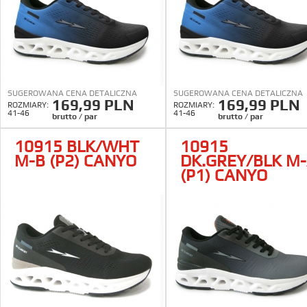
SUGEROWANA CENA DETALICZNA
SUGEROWANA CENA DETALICZNA
169,99 PLN
169,99 PLN
ROZMIARY:
ROZMIARY:
41-46
41-46
brutto / par
brutto / par
10915 BLK/WHT
10915
M-B (P2) CANYO
DK.GREY/BLK M
(P1) CANYO