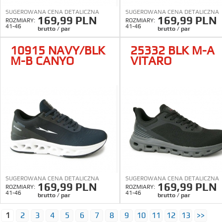
SUGEROWANA CENA DETALICZNA
SUGEROWANA CENA DETALICZNA
169,99 PLN
169,99 PLN
ROZMIARY:
ROZMIARY:
41-46
41-46
brutto / par
brutto / par
10915 NAVY/BLK
25332 BLK M-A
M-B CANYO
VITARO
SUGEROWANA CENA DETALICZNA
SUGEROWANA CENA DETALICZNA
169,99 PLN
169,99 PLN
ROZMIARY:
ROZMIARY:
41-46
41-46
brutto / par
brutto / par
1
2
3
4
5
6
7
8
9
10
11
12
13
>>