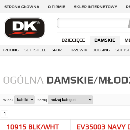
STRONA GŁÓWNA
O FIRMIE
SKLEP INTERNETOWY
R
DZIECIĘCE
DAMSKIE
M
TREKING
SOFTSHELL
SPORT
TRZEWIK
JOGGING
SOFTSH
OGÓLNA
DAMSKIE/MŁOD
Widok
Sortuj
1
10915 BLK/WHT
EV35003 NAVY 