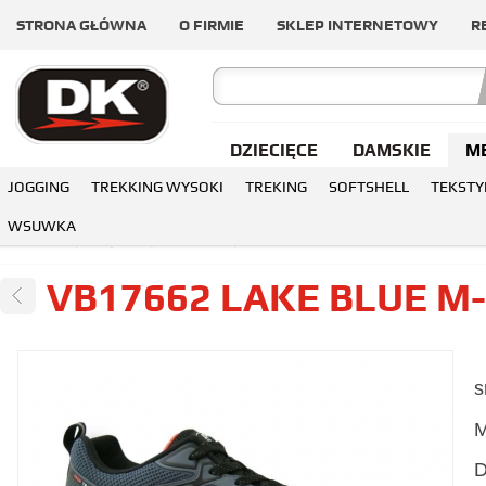
STRONA GŁÓWNA
O FIRMIE
SKLEP INTERNETOWY
R
DZIECIĘCE
DAMSKIE
M
JOGGING
TREKKING WYSOKI
TREKING
SOFTSHELL
TEKSTY
WSUWKA
OGÓLNA
MĘSKIE
JOGGING
VB17662 LAKE BLUE M-B LION
VB17662 LAKE BLUE M-
s
M
D