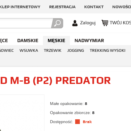
KLEP INTERNETOWY
REJESTRACJA
KONTAKT
NOWOŚC
Zaloguj
TWÓJ KO
ĘCE
DAMSKIE
MĘSKIE
NADWYMIAR
GOWIEC
WSUWKA
TRZEWIK
JOGGING
TREKKING WYSOKI
96 BLK/RED M-B (P2) PREDATOR
D M-B (P2) PREDATOR
Małe opakowanie:
8
Opakowanie zbiorcze:
8
Dostępność:
Brak