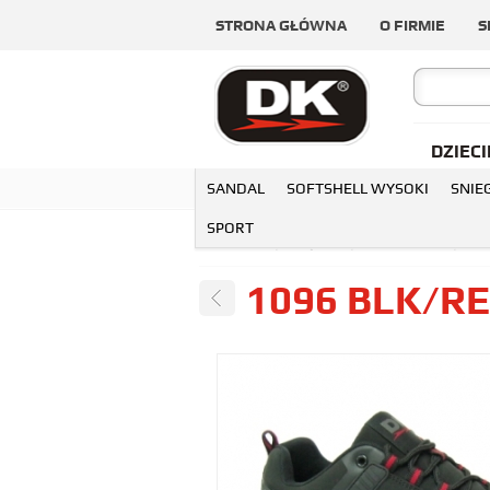
STRONA GŁÓWNA
O FIRMIE
S
DZIECI
SANDAL
SOFTSHELL WYSOKI
SNIE
SPORT
OGÓLNA
MĘSKIE
SOFTSHELL
10
1096 BLK/RE