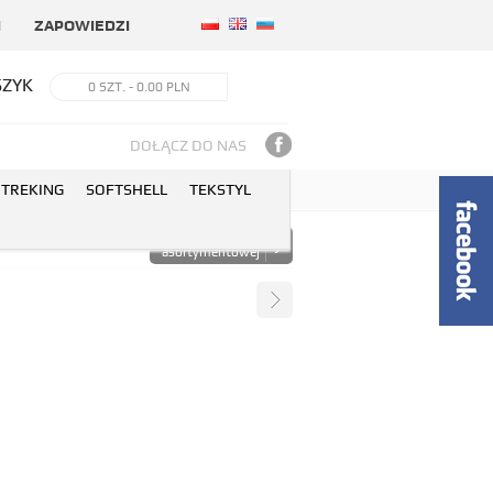
I
ZAPOWIEDZI
SZYK
0 SZT.
- 0.00 PLN
DOŁĄCZ DO NAS
TREKING
SOFTSHELL
TEKSTYL
powrót do listy
asortymentowej