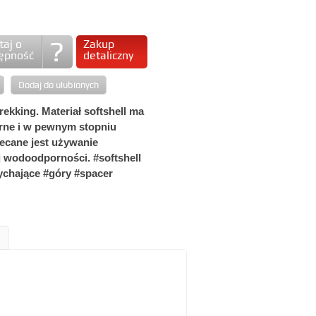
taj o
Zakup
ępność
detaliczny
Dodaj do ulubionych
rekking. Materiał softshell ma
rne i w pewnym stopniu
ecane jest używanie
 wodoodporności. #softshell
chające #góry #spacer