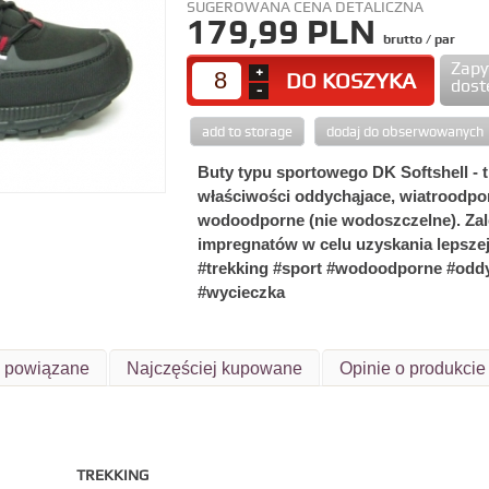
SUGEROWANA CENA DETALICZNA
179,99 PLN
brutto / par
Zapy
+
DO KOSZYKA
dost
-
add to storage
dodaj do obserwowanych
Buty typu sportowego DK Softshell - t
właściwości oddychąjace, wiatroodpo
wodoodporne (nie wodoszczelne). Zal
impregnatów w celu uzyskania lepszej
#trekking #sport #wodoodporne #oddy
#wycieczka
y powiązane
Najczęściej kupowane
Opinie o produkcie
TREKKING