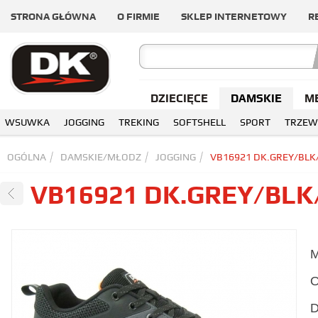
STRONA GŁÓWNA
O FIRMIE
SKLEP INTERNETOWY
R
DZIECIĘCE
DAMSKIE
M
WSUWKA
JOGGING
TREKING
SOFTSHELL
SPORT
TRZEW
OGÓLNA
DAMSKIE/MŁODZ
JOGGING
VB16921 DK.GREY/BLK
VB16921 DK.GREY/BL
M
O
D