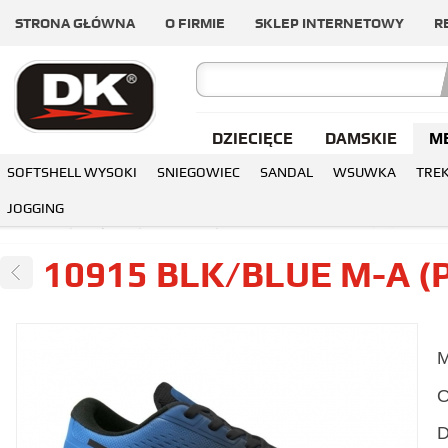
STRONA GŁÓWNA
O FIRMIE
SKLEP INTERNETOWY
R
DZIECIĘCE
DAMSKIE
M
SOFTSHELL WYSOKI
SNIEGOWIEC
SANDAL
WSUWKA
TRE
JOGGING
OGÓLNA
MĘSKIE
JOGGING
10915 BLK/BLUE M-A (P1) CANYO
10915 BLK/BLUE M-A (
M
O
D