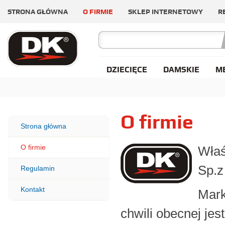
STRONA GŁÓWNA
O FIRMIE
SKLEP INTERNETOWY
R
DZIECIĘCE
DAMSKIE
M
O firmie
Strona główna
O firmie
Właś
Sp.z
Regulamin
Kontakt
Mark
chwili obecnej jes